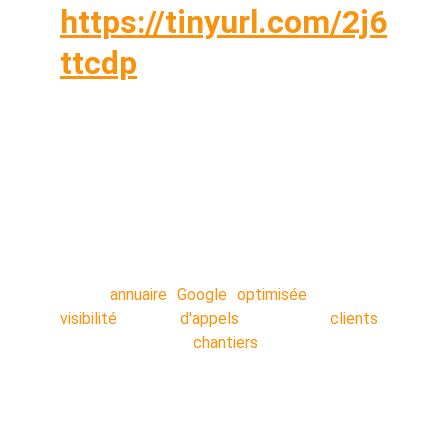
https://tinyurl.com/2j6
ttcdp
Vous êtes sur vos chantiers toute la journée ?
OUI Vous n'avez pas le temps de caler un
rendez-vous téléphonique avec une agence
NON ? Commandez votre service en 5
minutes, nos techniciens s'occupent de tout
en arrière-plan pendant que vous travaillez.
Votre
annuaire Google optimisée
: Plus de
visibilité
!! Plus
d'appels
!! Plus de
clients
!!
Décrocher plus de
chantiers
!!
Nos secteurs :