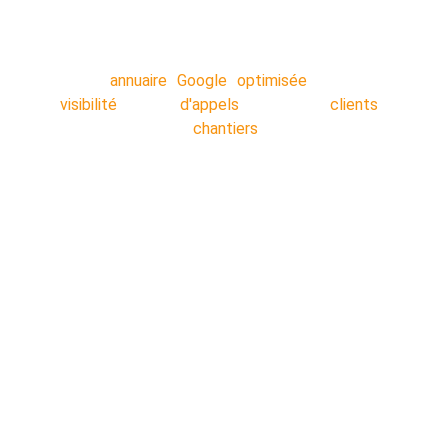
minutes, nos techniciens s'occupent de tout
en arrière-plan pendant que vous travaillez.
Votre
annuaire Google optimisée
: Plus de
visibilité
!! Plus
d'appels
!! Plus de
clients
!!
Décrocher plus de
chantiers
!!
Nos secteurs :
Lens
 - 
Liévin 
- 
Arras 
- 
Béthune 
- 
Douai 
- 
Lille 
- 
Valenciennes 
- 
Cambrai
 - 
Dunkerque 
- 
Saint-Ome
r - 
Calais 
- 