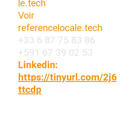
le.tech
Voir 
referencelocale.tech
+33 6 87 75 83 86
+591 67 39 02 53
Linkedin: 
https://tinyurl.com/2j6
ttcdp
Vous êtes sur vos chantiers toute la journée ?
OUI Vous n'avez pas le temps de caler un
rendez-vous téléphonique avec une agence
NON ? Commandez votre service en 5