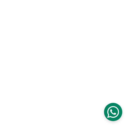
Nos secteurs :
Lens
 - 
Liévin 
- 
Arras 
- 
Béthune 
- 
Douai 
- 
Lille 
- 
Valenciennes 
- 
Cambrai
 - 
Dunkerque 
- 
Saint-Ome
r - 
Calais 
- 
Boulogne-sur-Mer
 - 
Amiens