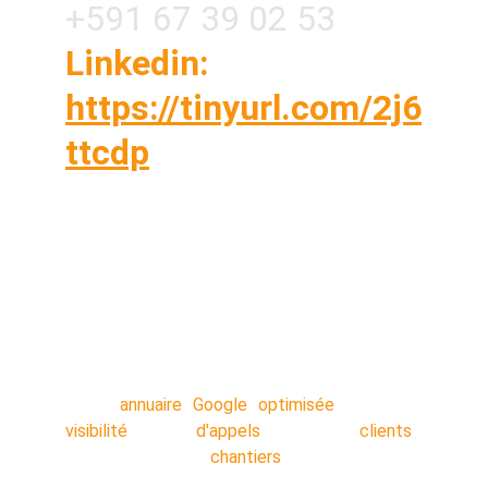
+591 67 39 02 53
Linkedin: 
https://tinyurl.com/2j6
ttcdp
Vous êtes sur vos chantiers toute la journée ?
OUI Vous n'avez pas le temps de caler un
rendez-vous téléphonique avec une agence
NON ? Commandez votre service en 5
minutes, nos techniciens s'occupent de tout
en arrière-plan pendant que vous travaillez.
Votre
annuaire Google optimisée
: Plus de
visibilité
!! Plus
d'appels
!! Plus de
clients
!!
Décrocher plus de
chantiers
!!