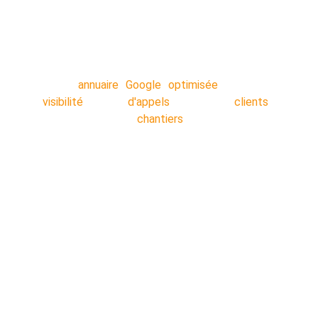
NON ? Commandez votre service en 5
minutes, nos techniciens s'occupent de tout
en arrière-plan pendant que vous travaillez.
Votre
annuaire Google optimisée
: Plus de
visibilité
!! Plus
d'appels
!! Plus de
clients
!!
Décrocher plus de
chantiers
!!
Nos secteurs :
Lens
 - 
Liévin 
- 
Arras 
- 
Béthune 
- 
Douai 
- 
Lille 
- 
Valenciennes 
- 
Cambrai
 - 
Dunkerque 
- 