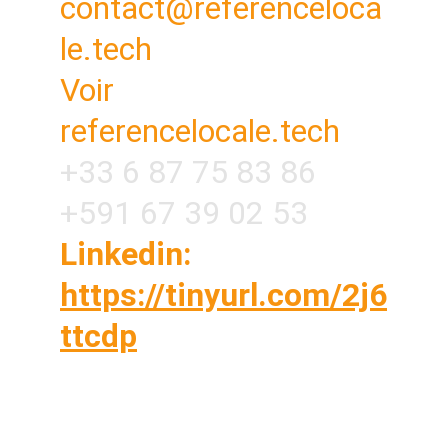
contact@referenceloca
le.tech
Voir 
referencelocale.tech
+33 6 87 75 83 86
+591 67 39 02 53
Linkedin: 
https://tinyurl.com/2j6
ttcdp
Vous êtes sur vos chantiers toute la journée ?
OUI Vous n'avez pas le temps de caler un
rendez-vous téléphonique avec une agence