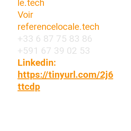
le.tech
Voir 
referencelocale.tech
+33 6 87 75 83 86
+591 67 39 02 53
Linkedin: 
https://tinyurl.com/2j6
ttcdp
Vous êtes sur vos chantiers toute la journée ?
OUI Vous n'avez pas le temps de caler un
rendez-vous téléphonique avec une agence
NON ? Commandez votre service en 5
minutes, nos techniciens s'occupent de tout