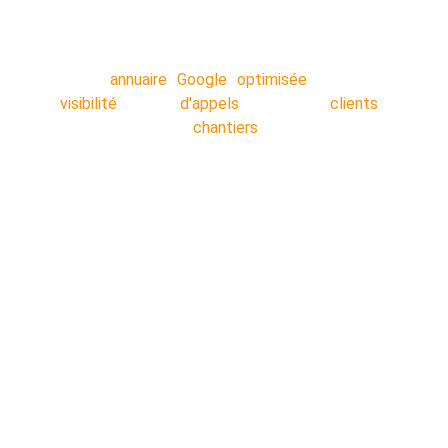
en arrière-plan pendant que vous travaillez.
Votre
annuaire Google optimisée
: Plus de
visibilité
!! Plus
d'appels
!! Plus de
clients
!!
Décrocher plus de
chantiers
!!
Nos secteurs :
Lens
 - 
Liévin 
- 
Arras 
- 
Béthune 
- 
Douai 
- 
Lille 
- 
Valenciennes 
- 
Cambrai
 - 
Dunkerque 
- 
Saint-Ome
r - 
Calais 
- 