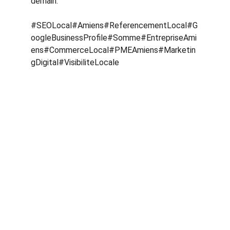
demain.
#SEOLocal#Amiens#ReferencementLocal#G
oogleBusinessProfile#Somme#EntrepriseAmi
ens#CommerceLocal#PMEAmiens#Marketin
gDigital#VisibiliteLocale