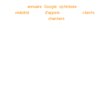
Votre
annuaire Google optimisée
: Plus de
visibilité
!! Plus
d'appels
!! Plus de
clients
!!
Décrocher plus de
chantiers
!!
Nos secteurs :
Lens
 - 
Liévin 
- 
Arras 
- 
Béthune 
- 
Douai 
- 
Lille 
- 
Valenciennes 
- 
Cambrai
 - 
Dunkerque 
- 
Saint-Ome
r - 
Calais 
- 
Boulogne-sur-Mer
 - 