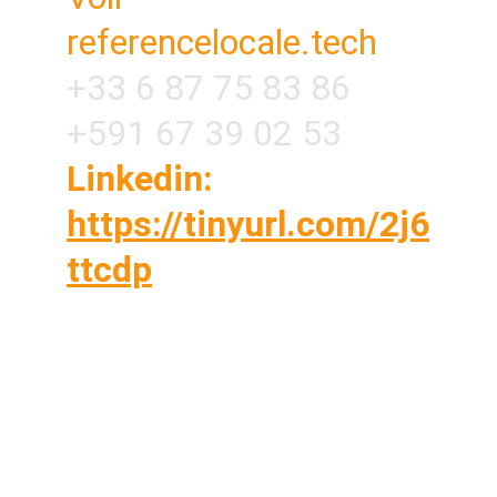
referencelocale.tech
+33 6 87 75 83 86
+591 67 39 02 53
Linkedin: 
https://tinyurl.com/2j6
ttcdp
Vous êtes sur vos chantiers toute la journée ?
OUI Vous n'avez pas le temps de caler un
rendez-vous téléphonique avec une agence
NON ? Commandez votre service en 5
minutes, nos techniciens s'occupent de tout
en arrière-plan pendant que vous travaillez.