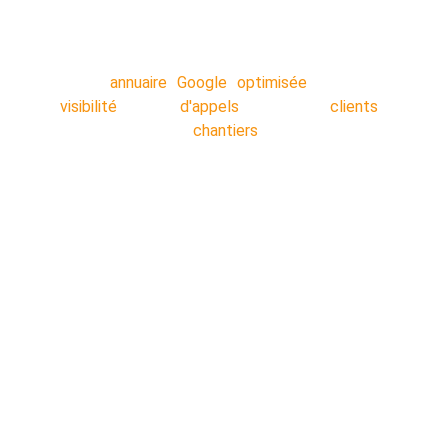
minutes, nos techniciens s'occupent de tout
en arrière-plan pendant que vous travaillez.
Votre
annuaire Google optimisée
: Plus de
visibilité
!! Plus
d'appels
!! Plus de
clients
!!
Décrocher plus de
chantiers
!!
Nos secteurs :
Lens
 - 
Liévin 
- 
Arras 
- 
Béthune 
- 
Douai 
- 
Lille 
- 
Valenciennes 
- 
Cambrai
 - 
Dunkerque 
- 
Saint-Ome
r - 
Calais 
- 