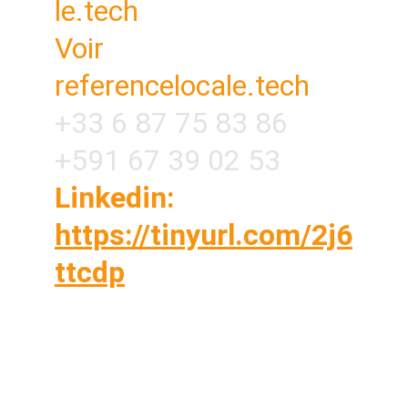
le.tech
Voir 
referencelocale.tech
+33 6 87 75 83 86
+591 67 39 02 53
Linkedin: 
https://tinyurl.com/2j6
ttcdp
Vous êtes sur vos chantiers toute la journée ?
OUI Vous n'avez pas le temps de caler un
rendez-vous téléphonique avec une agence
NON ? Commandez votre service en 5