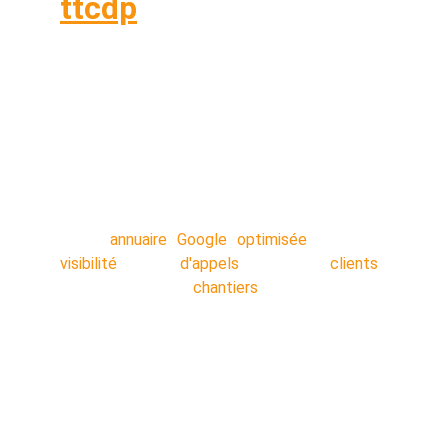
ttcdp
Vous êtes sur vos chantiers toute la journée ?
OUI Vous n'avez pas le temps de caler un
rendez-vous téléphonique avec une agence
NON ? Commandez votre service en 5
minutes, nos techniciens s'occupent de tout
en arrière-plan pendant que vous travaillez.
Votre
annuaire Google optimisée
: Plus de
visibilité
!! Plus
d'appels
!! Plus de
clients
!!
Décrocher plus de
chantiers
!!
Nos secteurs :
Lens
 - 
Liévin 
- 
Arras 
- 