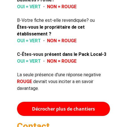
OUI = VERT 
 -  
NON = ROUGE
B-Votre fiche est-elle revendiquée? ou
Êtes-vous le propriétaire de cet 
établissement ?
OUI = VERT 
 -  
NON = ROUGE
C-
Êtes
-vous pr
ésent dans le Pack Local-3
OUI = VERT 
 -  
NON = ROUGE
La seule pr
é
sence d'une r
é
ponse negative
ROUGE
devrait vous inciter a en savoir 
davantage.
Décrocher plus de chantiers
Contact