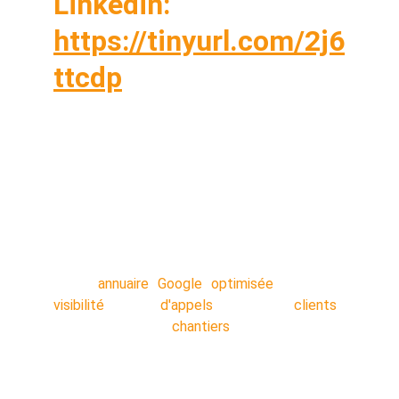
Linkedin: 
https://tinyurl.com/2j6
ttcdp
Vous êtes sur vos chantiers toute la journée ?
OUI Vous n'avez pas le temps de caler un
rendez-vous téléphonique avec une agence
NON ? Commandez votre service en 5
minutes, nos techniciens s'occupent de tout
en arrière-plan pendant que vous travaillez.
Votre
annuaire Google optimisée
: Plus de
visibilité
!! Plus
d'appels
!! Plus de
clients
!!
Décrocher plus de
chantiers
!!