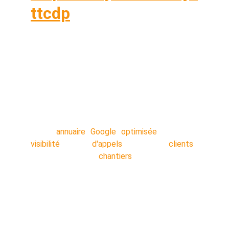
ttcdp
Vous êtes sur vos chantiers toute la journée ?
OUI Vous n'avez pas le temps de caler un
rendez-vous téléphonique avec une agence
NON ? Commandez votre service en 5
minutes, nos techniciens s'occupent de tout
en arrière-plan pendant que vous travaillez.
Votre
annuaire Google optimisée
: Plus de
visibilité
!! Plus
d'appels
!! Plus de
clients
!!
Décrocher plus de
chantiers
!!
Nos secteurs :
Lens
 - 
Liévin 
- 
Arras 
- 