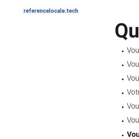
referencelocale.tech
Qu
Vou
Vou
Vous
Votr
Vous
Vou
Vou