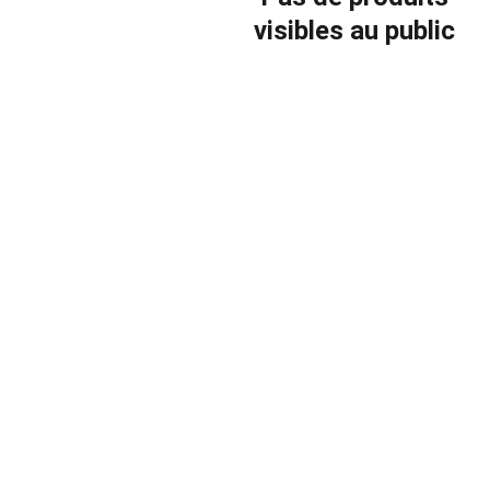
visibles au public
s êtes sur vos chantiers toute la journé
er un rendez-vous téléphonique avec 
vice en 5 minutes, nos techniciens s'
dant que vous travaillez.