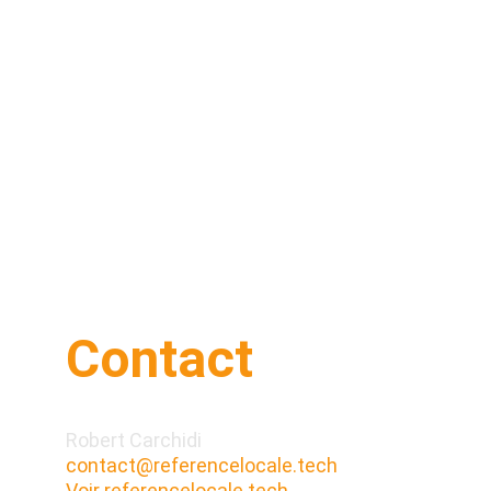
Contact
Vou
cal
ser
Robert Carchidi
pen
contact@referencelocale.tech
Voir referencelocale.tech