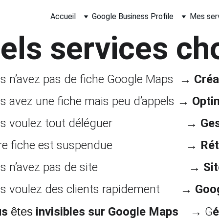
Accueil
Google Business Profile
Mes ser
els services cho
s n’avez pas de fiche Google Maps  → 
Créa
s avez une fiche mais peu d’appels → 
Opti
 voulez tout déléguer                         → 
Ges
e fiche est suspendue                         → 
Rét
 n’avez pas de site                               → 
Sit
s voulez des clients rapidement       → 
Goo
s 
êtes
 invisibles sur Google Maps    
→ G
é