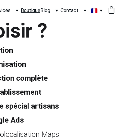
vices
Boutique
Blog
Contact
isir ?
tion
misation
tion complète
ablissement
e spécial artisans
gle Ads
olocalisation Maps