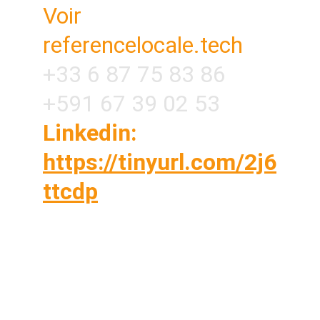
Voir 
referencelocale.tech
+33 6 87 75 83 86
+591 67 39 02 53
Linkedin: 
https://tinyurl.com/2j6
ttcdp
Vous êtes sur vos chantiers toute la journée ?
OUI Vous n'avez pas le temps de caler un
rendez-vous téléphonique avec une agence
NON ? Commandez votre service en 5
minutes, nos techniciens s'occupent de tout
en arrière-plan pendant que vous travaillez.