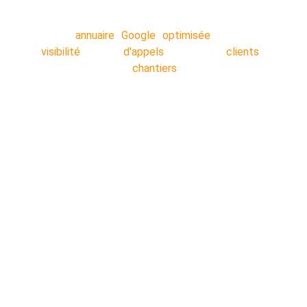
Votre
annuaire Google optimisée
: Plus de
visibilité
!! Plus
d'appels
!! Plus de
clients
!!
Décrocher plus de
chantiers
!!
Nos secteurs :
Lens
 - 
Liévin 
- 
Arras 
- 
Béthune 
- 
Douai 
- 
Lille 
- 
Valenciennes 
- 
Cambrai
 - 
Dunkerque 
- 
Saint-Ome
r - 
Calais 
- 
Boulogne-sur-Mer
 - 