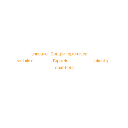
Vous êtes sur vos chantiers toute la journée ?
OUI Vous n'avez pas le temps de caler un
rendez-vous téléphonique avec une agence
NON ? Commandez votre service en 5
minutes, nos techniciens s'occupent de tout
en arrière-plan pendant que vous travaillez.
Votre
annuaire Google optimisée
: Plus de
visibilité
!! Plus
d'appels
!! Plus de
clients
!!
Décrocher plus de
chantiers
!!
Nos secteurs :
Lens
 - 
Liévin 
- 
Arras 
- 
Béthune 
- 
Douai 
- 
Lille 
- 